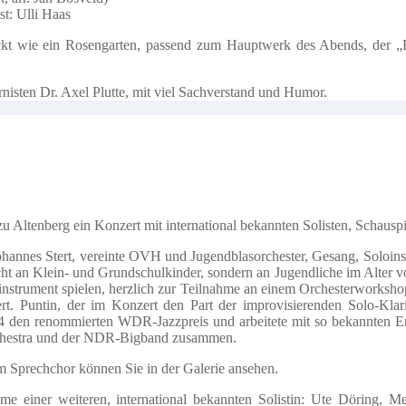
st: Ulli Haas
t wie ein Rosengarten, passend zum Hauptwerk des Abends, der „Ro
nisten Dr. Axel Plutte, mit viel Sachverstand und Humor.
Altenberg ein Konzert mit international bekannten Solisten, Schauspi
hannes Stert, vereinte OVH und Jugendblasorchester, Gesang, Soloins
cht an Klein- und Grundschulkinder, sondern an Jugendliche im Alter 
asinstrument spielen, herzlich zur Teilnahme an einem Orchesterworksh
ert. Puntin, der im Konzert den Part der improvisierenden Solo-Klari
r 2004 den renommierten WDR-Jazzpreis und arbeitete mit so bekannt
rchestra und der NDR-Bigband zusammen.
 Sprechchor können Sie in der Galerie ansehen.
e einer weiteren, international bekannten Solistin: Ute Döring, M