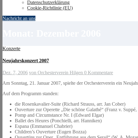
Datenschutzerklärung
Cookie-Richtlinie (EU)
Nachricht an uns
Monat:
Dezember 2006
Konzerte
Neujahrskonzert 2007
Dez. 7, 2006
von Orchesterverein Hilgen
0 Kommentare
Am Sonntag, 21. Januar 2007, spielte der Orchesterverein ein Neujahr
Auf dem Programm standen:
die Rosenkavalier-Suite (Richard Strauss, arr. Jan Cober)
Ouverture zur Operette „Die schöne Galathé“ (Franz v. Suppé, 
Pomp and Circumstance Nr. I (Edward Elgar)
Ballet des Heures (Ponchielli, arr. Hanniken)
Espana (Emmanuel Chabrier)
Children’s Ouverture (Eugen Bozza)
Ouvertüre zur Oper „Entführung aus dem Serail“ (W. A. Mozart