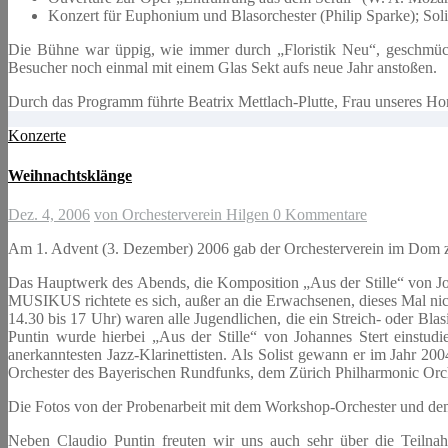
Konzert für Euphonium und Blasorchester (Philip Sparke); Soli
Die Bühne war üppig, wie immer durch „Floristik Neu“, geschmück
Besucher noch einmal mit einem Glas Sekt aufs neue Jahr anstoßen.
Durch das Programm führte Beatrix Mettlach-Plutte, Frau unseres Hor
Konzerte
Weihnachtsklänge
Dez. 4, 2006
von Orchesterverein Hilgen
0 Kommentare
Am 1. Advent (3. Dezember) 2006 gab der Orchesterverein im Dom zu 
Das Hauptwerk des Abends, die Komposition „Aus der Stille“ von Jo
MUSIKUS richtete es sich, außer an die Erwachsenen, dieses Mal ni
14.30 bis 17 Uhr) waren alle Jugendlichen, die ein Streich- oder Bl
Puntin wurde hierbei „Aus der Stille“ von Johannes Stert einstudi
anerkanntesten Jazz-Klarinettisten. Als Solist gewann er im Jah
Orchester des Bayerischen Rundfunks, dem Zürich Philharmonic O
Die Fotos von der Probenarbeit mit dem Workshop-Orchester und dem
Neben Claudio Puntin freuten wir uns auch sehr über die Teilnahm