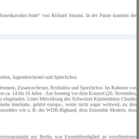
senkavalier-Suite“ von Richard Strauss. In der Pause konnten die
elern, Jugendorchester und Sprechchor.
trument, Zusatzorchester, Rezitation und Sprechchor. Im Rahmen von
von ca. 14 bis 16 Jahre. Am Sonntag vor dem Konzert (26. November,
op eingeladen. Unter Mitwirkung des Schweizer Klarinettisten Claudio
nette innehatte, gehört europa-, wenn nicht sogar weltweit, zu den
en Ensembles wie z. B. der WDR-Bigband, dem Ensemble Modern, dem
ezzosopranistin aus Berlin, war Ensemblemitglied an verschiedenen