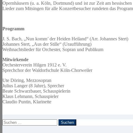
Opernhäusern (u. a. Köln, Dortmund) und ist zur Zeit am hessischen 
Lieder zum Mitsingen für alle Konzertbesucher rundeten das Progra
Programm
J. S. Bach, „Nun komm’ der Heiden Heiland“ (Arr. Johannes Stert)
Johannes Stert, „Aus der Stille“ (Uraufführung)
Weihnachtslieder für Orchester, Sopran und Publikum
Mitwirkende
Orchesterverein Hilgen 1912 e. V.
Sprechchor der Waldorfschule Köln-Chorweiler
Ute Döring, Mezzosopran
Julius Langer (8 Jahre), Sprecher
Beate Schwarzbauer, Schauspielerin
Klaus Lehmann, Schauspieler
Claudio Puntin, Klarinette
Suchen
nach: