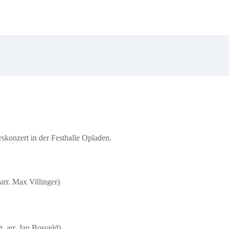
skonzert in der Festhalle Opladen.
arr. Max Villinger)
, arr. Jan Bosveld)