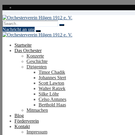
Zum
Inhalt
springen
Nachricht an uns
Startseite
Das Orchester
Konzerte
Geschichte
Dirigenten
Timor Chadik
Johannes Stert
Scott Lawton
Walter Ratzek
Silke Löhr
Celso Antunes
Berthold Haas
Mitmachen
Blog
Förderverein
Kontakt
Impressum