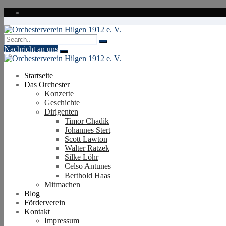
Zum
Inhalt
springen
Nachricht an uns
Startseite
Das Orchester
Konzerte
Geschichte
Dirigenten
Timor Chadik
Johannes Stert
Scott Lawton
Walter Ratzek
Silke Löhr
Celso Antunes
Berthold Haas
Mitmachen
Blog
Förderverein
Kontakt
Impressum