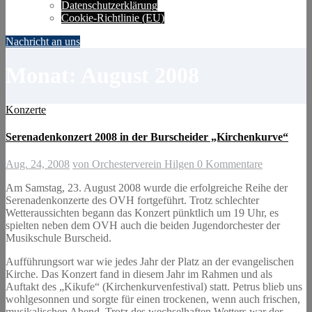
Datenschutzerklärung
Cookie-Richtlinie (EU)
Nachricht an uns
Monat:
August 2008
Konzerte
Serenadenkonzert 2008 in der Burscheider „Kirchenkurve“
Aug. 24, 2008
von Orchesterverein Hilgen
0 Kommentare
Am Samstag, 23. August 2008 wurde die erfolgreiche Reihe der
Serenadenkonzerte des OVH fortgeführt. Trotz schlechter
Wetteraussichten begann das Konzert pünktlich um 19 Uhr, es
spielten neben dem OVH auch die beiden Jugendorchester der
Musikschule Burscheid.
Aufführungsort war wie jedes Jahr der Platz an der evangelischen
Kirche. Das Konzert fand in diesem Jahr im Rahmen und als
Auftakt des „Kikufe“ (Kirchenkurvenfestival) statt. Petrus blieb uns
wohlgesonnen und sorgte für einen trockenen, wenn auch frischen,
musikalischen Abend. Trotz des wechselhaften Wetters war der