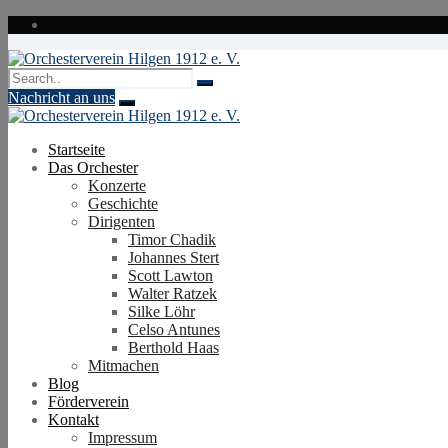
Zum
Inhalt
springen
Nachricht an uns
Startseite
Das Orchester
Konzerte
Geschichte
Dirigenten
Timor Chadik
Johannes Stert
Scott Lawton
Walter Ratzek
Silke Löhr
Celso Antunes
Berthold Haas
Mitmachen
Blog
Förderverein
Kontakt
Impressum