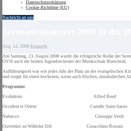
Datenschutzerklärung
Cookie-Richtlinie (EU)
Nachricht an uns
Serenadenkonzert 2008 in der 
Aug. 24, 2008
Konzerte
Am Samstag, 23. August 2008 wurde die erfolgreiche Reihe der Seren
OVH auch die beiden Jugendorchester der Musikschule Burscheid.
Aufführungsort war wie jedes Jahr der Platz an der evangelischen Ki
und sorgte für einen trockenen, wenn auch frischen, musikalischen A
Programm:
Evolutions Alfred Reed
Occident et Orient Camille Saint-Saens
Nabucco Giuseppe Verdi
Ouvertüre zu Wilhelm Tell Gioacchino Rossini