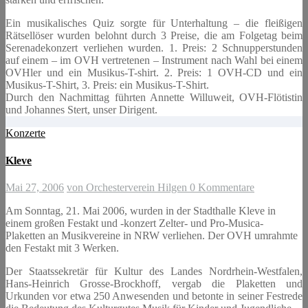
Ein musikalisches Quiz sorgte für Unterhaltung – die fleißigen
Rätsellöser wurden belohnt durch 3 Preise, die am Folgetag beim
Serenadekonzert verliehen wurden. 1. Preis: 2 Schnupperstunden
auf einem – im OVH vertretenen – Instrument nach Wahl bei einem
OVHler und ein Musikus-T-shirt. 2. Preis: 1 OVH-CD und ein
Musikus-T-Shirt, 3. Preis: ein Musikus-T-Shirt.
Durch den Nachmittag führten Annette Willuweit, OVH-Flötistin
und Johannes Stert, unser Dirigent.
Konzerte
Kleve
Mai 27, 2006
von Orchesterverein Hilgen
0 Kommentare
Am Sonntag, 21. Mai 2006, wurden in der Stadthalle Kleve in
einem großen Festakt und -konzert Zelter- und Pro-Musica-
Plaketten an Musikvereine in NRW verliehen. Der OVH umrahmte
den Festakt mit 3 Werken.
Der Staatssekretär für Kultur des Landes Nordrhein-Westfalen,
Hans-Heinrich Grosse-Brockhoff, vergab die Plaketten und
Urkunden vor etwa 250 Anwesenden und betonte in seiner Festrede