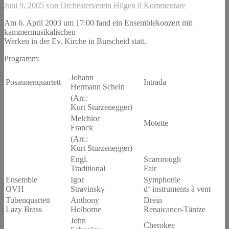
Juni 9, 2005
von Orchesterverein Hilgen
0 Kommentare
Am 6. April 2003 um 17:00 fand ein Ensemblekonzert mit
kammermusikalischen
Werken in der Ev. Kirche in Burscheid statt.
Programm:
Johann
Posaunenquartett
Intrada
Hermann Schein
(Arr.:
Kurt Sturzenegger)
Melchior
Motette
Franck
(Arr.:
Kurt Sturzenegger)
Engl.
Scarorough
Traditional
Fair
Ensemble
Igor
Symphonie
OVH
Stravinsky
d‘ instruments à vent
Tubenquartett
Anthony
Drein
Lazy Brass
Holborne
Renaicance-Täntze
John
Cherokee