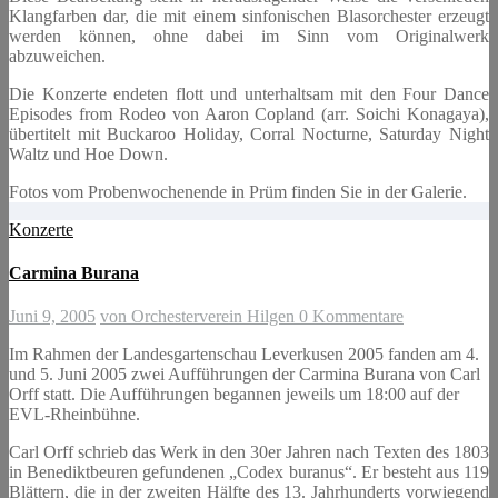
Klangfarben dar, die mit einem sinfonischen Blasorchester erzeugt
werden können, ohne dabei im Sinn vom Originalwerk
abzuweichen.
Die Konzerte endeten flott und unterhaltsam mit den Four Dance
Episodes from Rodeo von Aaron Copland (arr. Soichi Konagaya),
übertitelt mit Buckaroo Holiday, Corral Nocturne, Saturday Night
Waltz und Hoe Down.
Fotos vom Probenwochenende in Prüm finden Sie in der Galerie.
Konzerte
Carmina Burana
Juni 9, 2005
von Orchesterverein Hilgen
0 Kommentare
Im Rahmen der Landesgartenschau Leverkusen 2005 fanden am 4.
und 5. Juni 2005 zwei Aufführungen der Carmina Burana von Carl
Orff statt. Die Aufführungen begannen jeweils um 18:00 auf der
EVL-Rheinbühne.
Carl Orff schrieb das Werk in den 30er Jahren nach Texten des 1803
in Benediktbeuren gefundenen „Codex buranus“. Er besteht aus 119
Blättern, die in der zweiten Hälfte des 13. Jahrhunderts vorwiegend