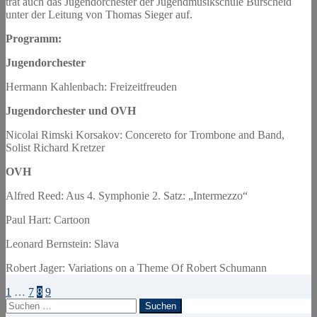
trat auch das Jugendorchester der Jugendmusikschule Burscheid
unter der Leitung von Thomas Sieger auf.
Programm:
Jugendorchester
Hermann Kahlenbach: Freizeitfreuden
Jugendorchester und OVH
Nicolai Rimski Korsakov: Concereto for Trombone and Band,
Solist Richard Kretzer
OVH
Alfred Reed: Aus 4. Symphonie 2. Satz: „Intermezzo“
Paul Hart: Cartoon
Leonard Bernstein: Slava
Robert Jager: Variations on a Theme Of Robert Schumann
Seitennummerierung
1
…
7
8
9
Suchen
der
nach: