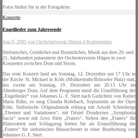
Fotos finden Sie in der Fotogalerie.
Konzerte
Engellieder zum Jahresende
Juni 9, 2005
von Orchesterverein Hilgen
0 Kommentare
Sinfonisches, Geistliches und Besinnliches, Musik aus dem 20. und
21. Jahrhundert präsentierte der Orchesterverein Hilgen in zwei
Konzerten zwischen Dom und Strom.
Das erste Konzert fand am Sonntag, 12. Dezember um 17 Uhr in
der Kirche St. Michael in Köln (Moltkestraße/Brüsseler Platz) statt,
das zweite am Sonntag, 19. Dezember um 20.15 Uhr im
Altenberger Dom. Auf dem Programm stand die Uraufführung der
„Engellieder“ von Johannes G. F. Stert nach Gedichten von Rainer
Maria Rilke, es sang Claudia Rohrbach, Sopranistin an der Oper
Köln. Sinfonische Originalmusik erklang mit Arnold Schönbergs
„Themen und Variationen“, mit Désiré Dondeynes „Symphonia
Sacra“ sowie mit Arvo Pärts „Fratres“. Neben den „Fratres“ für
Bläseroktett und Schlagzeug hörten Sie als Erstaufführung die
„Fratres“ für sinfonisches Blasorchester in einer Bearbeitung von
Johannes G. F. Stert.