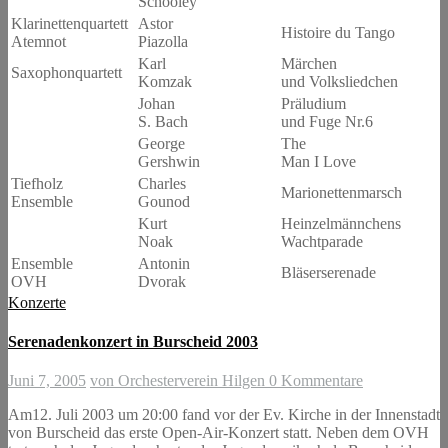
Schooley
Klarinettenquartett
Astor
Histoire du Tango
Atemnot
Piazolla
Karl
Märchen
Saxophonquartett
Komzak
und Volksliedchen
Johan
Präludium
S. Bach
und Fuge Nr.6
George
The
Gershwin
Man I Love
Tiefholz
Charles
Marionettenmarsch
Ensemble
Gounod
Kurt
Heinzelmännchens
Noak
Wachtparade
Ensemble
Antonin
Bläserserenade
OVH
Dvorak
Konzerte
Serenadenkonzert in Burscheid 2003
Juni 7, 2005
von Orchesterverein Hilgen
0 Kommentare
Am12. Juli 2003 um 20:00 fand vor der Ev. Kirche in der Innenstadt
von Burscheid das erste Open-Air-Konzert statt. Neben dem OVH