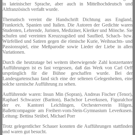
in lateinischer Sprache, aber auch in Mittelhochdeutsch und
Altfranzösisch verfaßt wurde.
Thematisch vereint die Handschrift Dichtung aus England,
Frankreich, Spanien und Italien. Die Autoren der Gedichte waren
Studenten, Lehrende, Juristen, Mediziner, Kleriker und Mönche. Sie
schufen und vereinten Kreuzzugslied und Sauflied, Schach- bzw.
Würfellied und Satiren gegen die römische Kurie, Weihnachts- und
Passionsspiel, eine Meßparodie sowie Lieder der Liebe in allen
Variationen.
Durch die heutzutage bei weitem überwiegende Zahl konzertanter
Aufführungen ist es fast vergessen, daß das Werk von Carl Orff
ursprünglich für die Bühne geschaffen wurde. Bei der
Landesgartenschau fand sich eine der seltenen Gelegenheiten, eine
solche szenische Aufführung zu sehen.
Aufführende waren: Insun Min (Sopran), Andreas Fischer (Tenor),
Raphael Schwarzer (Bariton), Bachchor Leverkusen, Figuralchor
der ev. Kantorei Leichlingen, Orchesterverein Hilgen,
Ballettcompagnie am Freiherr-vom-Stein-Gymnasium Leverkusen.
Leitung: Bettina Strübel, Michael Porr
Trotz gelegentlicher Schauer konnten die Aufführungen stattfinden
und waren gut besucht.