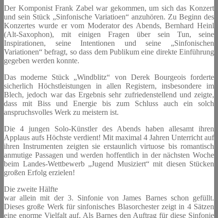
Der Komponist Frank Zabel war gekommen, um sich das Konzert
und sein Stück „Sinfonische Variatioen“ anzuhören. Zu Beginn des
Konzertes wurde er vom Moderator des Abends, Bernhard Heinl
(Alt-Saxophon), mit einigen Fragen über sein Tun, seine
Inspirationen, seine Intentionen und seine „Sinfonischen
Variationen“ befragt, so dass dem Publikum eine direkte Einführung
gegeben werden konnte.
Das moderne Stück „Windblitz“ von Derek Bourgeois forderte
sicherlich Höchstleistungen in allen Registern, insbesondere im
Blech, jedoch war das Ergebnis sehr zufriedenstellend und zeigte,
dass mit Biss und Energie bis zum Schluss auch ein solch
anspruchsvolles Werk zu meistern ist.
Die 4 jungen Solo-Künstler des Abends haben allesamt ihren
Applaus aufs Höchste verdient! Mit maximal 4 Jahren Unterricht auf
ihren Instrumenten zeigten sie erstaunlich virtuose bis romantisch
anmutige Passagen und werden hoffentlich in der nächsten Woche
beim Landes-Wettbewerb „Jugend Musiziert“ mit diesen Stücken
großen Erfolg erzielen!
Die zweite Hälfte
war allein mit der 3. Sinfonie von James Barnes schon gefüllt.
Dieses große Werk für sinfonisches Blasorchester zeigt in 4 Sätzen
eine enorme Vielfalt auf. Als Barnes den Auftrag für diese Sinfonie