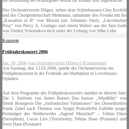
die Bedeutung des Kulturgutes Musik für Kinder und Jugendliche.
Der Orchesterverein Hilgen, neben dem Schönhausen-Chor Krefeld
und der Chorgemeinschaft Mettmann, umrahmte den Festakt mit der
„Kassation in B“ von Mozart (arr. Johannes Stert), „Lincolnshire
Posy“ von Percy A. Grainger und einem Walzer aus der Jazz-Suite
von Dmitrij Schostakowitsch unter der Leitung von Silke Löhr.
Konzerte
Frühjahrskonzert 2006
Jan. 19, 2006
von Orchesterverein Hilgen
0 Kommentare
Am Sonntag, den 12.03.2006, spielte der Orchesterverein ein
Frühjahrskonzert in der Festhalle am Marktplatz in Leverkusen-
Opladen.
Auf dem Programm des Frühjahrskonzertes standen in diesem Jahr:
Die 3. Sinfonie von James Barnes Das furiose „Windblitz“ von
Derek Bourgeois Die „Sinfonischen Variationen“ des Düsseldorfers
Frank Zabel nach Themen von Sergej Prokofieff4 Auftritte junger
Preisträger des Wettbewerbs „Jugend Musiziert“ – Tobias Otten
(Saxophon), Lucas Lies (Tenorhorn), Niklas Haas (Posaune) und
Sven Haas (Posaune)