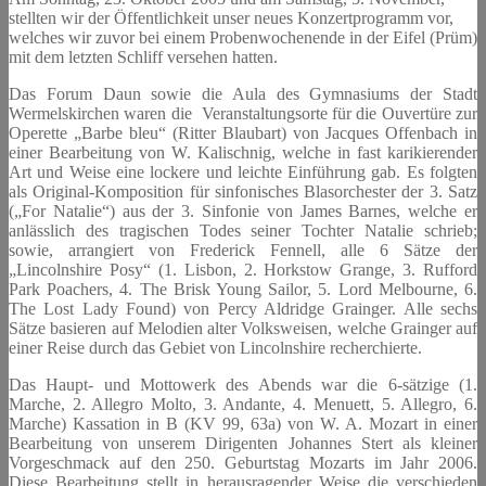
stellten wir der Öffentlichkeit unser neues Konzertprogramm vor,
welches wir zuvor bei einem Probenwochenende in der Eifel (Prüm)
mit dem letzten Schliff versehen hatten.
Das Forum Daun sowie die Aula des Gymnasiums der Stadt
Wermelskirchen waren die Veranstaltungsorte für die Ouvertüre zur
Operette „Barbe bleu“ (Ritter Blaubart) von Jacques Offenbach in
einer Bearbeitung von W. Kalischnig, welche in fast karikierender
Art und Weise eine lockere und leichte Einführung gab. Es folgten
als Original-Komposition für sinfonisches Blasorchester der 3. Satz
(„For Natalie“) aus der 3. Sinfonie von James Barnes, welche er
anlässlich des tragischen Todes seiner Tochter Natalie schrieb;
sowie, arrangiert von Frederick Fennell, alle 6 Sätze der
„Lincolnshire Posy“ (1. Lisbon, 2. Horkstow Grange, 3. Rufford
Park Poachers, 4. The Brisk Young Sailor, 5. Lord Melbourne, 6.
The Lost Lady Found) von Percy Aldridge Grainger. Alle sechs
Sätze basieren auf Melodien alter Volksweisen, welche Grainger auf
einer Reise durch das Gebiet von Lincolnshire recherchierte.
Das Haupt- und Mottowerk des Abends war die 6-sätzige (1.
Marche, 2. Allegro Molto, 3. Andante, 4. Menuett, 5. Allegro, 6.
Marche) Kassation in B (KV 99, 63a) von W. A. Mozart in einer
Bearbeitung von unserem Dirigenten Johannes Stert als kleiner
Vorgeschmack auf den 250. Geburtstag Mozarts im Jahr 2006.
Diese Bearbeitung stellt in herausragender Weise die verschieden