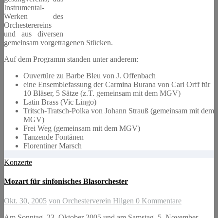
Instrumental-
Werken des
Orchesterereins
und aus diversen
gemeinsam vorgetragenen Stücken.
Auf dem Programm standen unter anderem:
Ouvertüre zu Barbe Bleu von J. Offenbach
eine Ensemblefassung der Carmina Burana von Carl Orff für
10 Bläser, 5 Sätze (z.T. gemeinsam mit dem MGV)
Latin Brass (Vic Lingo)
Tritsch-Tratsch-Polka von Johann Strauß (gemeinsam mit dem
MGV)
Frei Weg (gemeinsam mit dem MGV)
Tanzende Fontänen
Florentiner Marsch
Konzerte
Mozart für sinfonisches Blasorchester
Okt. 30, 2005
von Orchesterverein Hilgen
0 Kommentare
Am Sonntag, 23. Oktober 2005 und am Samstag, 5. November,