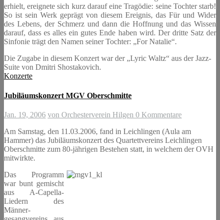
erhielt, ereignete sich kurz darauf eine Tragödie: seine Tochter starb!
So ist sein Werk geprägt von diesem Ereignis, das Für und Wider
des Lebens, der Schmerz und dann die Hoffnung und das Wissen
darauf, dass es alles ein gutes Ende haben wird. Der dritte Satz der
Sinfonie trägt den Namen seiner Tochter: „For Natalie“.
Die Zugabe in diesem Konzert war der „Lyric Waltz“ aus der Jazz-
Suite von Dmitri Shostakovich.
Konzerte
Jubiläumskonzert MGV Oberschmitte
Jan. 19, 2006
von Orchesterverein Hilgen
0 Kommentare
Am Samstag, den 11.03.2006, fand in Leichlingen (Aula am
Hammer) das Jubiläumskonzert des Quartettvereins Leichlingen
Oberschmitte zum 80-jährigen Bestehen statt, in welchem der OVH
mitwirkte.
Das Programm
war bunt gemischt
aus A-Capella-
Liedern des
Männer-
gesangvereins, aus