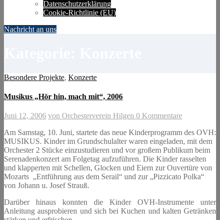
Datenschutzerklärung
Cookie-Richtlinie (EU)
Nachricht an uns
Kategorie:
Konzerte
Besondere Projekte
,
Konzerte
Musikus „Hör hin, mach mit“, 2006
Juni 12, 2006
von Orchesterverein Hilgen
0 Kommentare
Am Samstag, 10. Juni, startete das neue Kinderprogramm des OVH:
MUSIKUS. Kinder im Grundschulalter waren eingeladen, mit dem
Orchester 2 Stücke einzustudieren und vor großem Publikum beim
Serenadenkonzert am Folgetag aufzuführen. Die Kinder rasselten
und klapperten mit Schellen, Glocken und Eiern zur Ouvertüre von
Mozarts „Entführung aus dem Serail“ und zur „Pizzicato Polka“
von Johann u. Josef Strauß.
Darüber hinaus konnten die Kinder OVH-Instrumente unter
Anleitung ausprobieren und sich bei Kuchen und kalten Getränken
stärken und erfrischen.